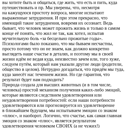
вы хотите быть и общаться, где жить, что есть и пить, куда
путешествовать и пр. Мы уверены, что, несмотря
на кажущуюся простоту вопроса, многие испытают
выраженные затруднения. И при этом прекрасно, что
имеющий такие затруднения, вовремя их осознает. Ведь
бывает, что человек может прожить жизнь и только в самом
конце её понять, что жил не так, как хотел, испытав
мучительную боль «за бесцельно прожитые годы».
Психологами было показано, что мы бываем несчастны,
просто потому что он не знаем, как должно конкретно
выглядеть наше счастье в деталях, и поэтому мы в своей
жизни идём не ведая куда, неизвестно зачем или, того хуже,
следуем путём, который нам указали другие люди (родители,
общество в целом). Нетрудно догадаться, что придём мы туда,
куда занесёт нас течением жизни. Но где гарантия, что
результат будет нам подходить?
Природа создала для высших животных (и в том числе,
человека) простой механизм получения каких-либо эмоций,
которые являются следствием удовлетворения или
неудовлетворения потребностей: если наши потребности
удовлетворяются или прогнозируется их удовлетворение
в ближайшем будущем, мы испытываем эмоции со знаком
«плюс», и наоборот. Логично, что счастье, как самая главная
эмоция со знаком «плюс», является результатом
удовлетворения человеком СВОИХ (а не чужих!)