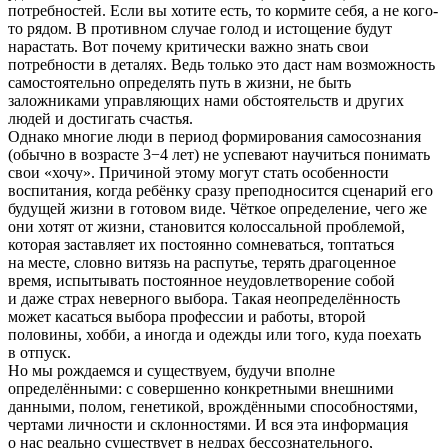
потребностей. Если вы хотите есть, то кормите себя, а не кого-
то рядом. В противном случае голод и истощение будут
нарастать. Вот почему критически важно знать свои
потребности в деталях. Ведь только это даст нам возможность
самостоятельно определять путь в жизни, не быть
заложниками управляющих нами обстоятельств и других
людей и достигать счастья.
Однако многие люди в период формирования самосознания
(обычно в возрасте 3−4 лет) не успевают научиться понимать
свои «хочу». Причиной этому могут стать особенности
воспитания, когда ребёнку сразу преподносится сценарий его
будущей жизни в готовом виде. Чёткое определение, чего же
они хотят от жизни, становится колоссальной проблемой,
которая заставляет их постоянно сомневаться, топтаться
на месте, словно витязь на распутье, терять драгоценное
время, испытывать постоянное неудовлетворение собой
и даже страх неверного выбора. Такая неопределённость
может касаться выбора профессии и работы, второй
половины, хобби, а иногда и одежды или того, куда поехать
в отпуск.
Но мы рождаемся и существуем, будучи вполне
определёнными: с совершенно конкретными внешними
данными, полом, генетикой, врождёнными способностями,
чертами личности и склонностями. И вся эта информация
о нас реально существует в недрах бессознательного,